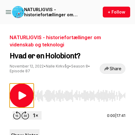
NATURLIGVIS -
+ Follow
historiefortællinger om
videnskab og teknologi
NATURLIGVIS - historiefortællinger om
videnskab og teknologi
Hvad er en Holobiont?
November 12, 2022
•
Nalle Kirkvåg
•
Season 8
•
Share
Episode 87
Use Left/Right to seek, Home/End to jump to st
0:00
|
17:41