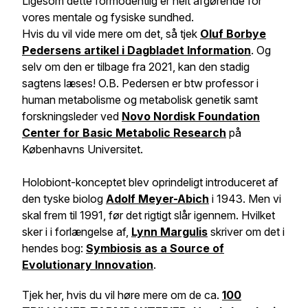
Ligesom dette formodentlig er helt afgørende for
vores mentale og fysiske sundhed.
Hvis du vil vide mere om det, så tjek
Oluf Borbye
Pedersens artikel i
Dagbladet Information
. Og
selv om den er tilbage fra 2021, kan den stadig
sagtens læses! O.B. Pedersen er btw professor i
human metabolisme og metabolisk genetik samt
forskningsleder ved
Novo Nordisk Foundation
Center
for
Basic Metabolic Research
på
Københavns Universitet.
Holobiont-konceptet blev oprindeligt introduceret af
den tyske biolog
Adolf Meyer-Abich
i 1943. Men vi
skal frem til 1991, før det rigtigt slår igennem. Hvilket
sker i i forlængelse af,
Lynn Margulis
skriver om det i
hendes bog:
Symbiosis as a Source of
Evolutionary Innovation
.
Tjek her, hvis du vil høre mere om de ca.
100