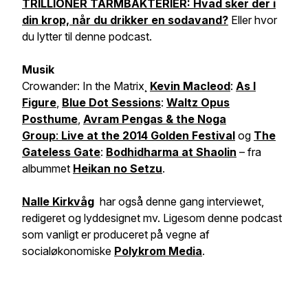
TRILLIONER TARMBAKTERIER: Hvad sker der i
din krop, når du drikker en sodavand?
Eller hvor
du lytter til denne podcast.
Musik
Crowander:
In the Matrix
¸
Kevin Macleod
:
As I
Figure
,
Blue Dot Sessions
:
Waltz Opus
Posthume
,
Avram Pengas & the Noga
Group
:
Live at the 2014 Golden
Festival
og
The
Gateless Gate
:
Bodhidharma at Shaolin
– fra
albummet
Heikan no Setzu
.
Nalle Kirkvåg
har også denne gang interviewet,
redigeret og lyddesignet mv. Ligesom denne podcast
som vanligt er produceret på vegne af
socialøkonomiske
Polykrom Media
.