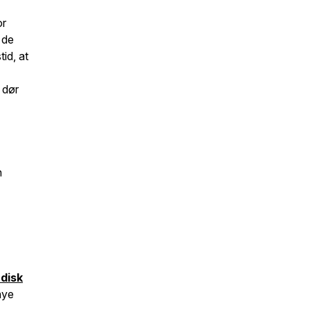
or
 de
id, at
r dør
n
disk
nye