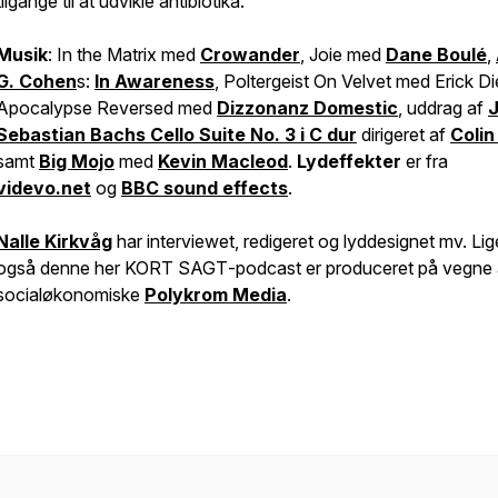
tilgange til at udvikle antibiotika.
Musik
:
In the Matrix
med
Crowander
,
Joie
med
Dane Boulé
,
G. Cohen
s:
In Awareness
,
Poltergeist On Velvet
med Erick Di
Apocalypse Reversed
med
Dizzonanz Domestic
, uddrag af
Sebastian Bachs
Cello Suite No. 3
i
C dur
dirigeret af
Colin
samt
Big Mojo
med
Kevin Macleod
.
Lydeffekter
er fra
videvo.net
og
BBC sound effects
.
Nalle Kirkvåg
har interviewet, redigeret og lyddesignet mv. L
også denne her
KORT SAGT
-podcast er produceret på vegne 
socialøkonomiske
Polykrom Media
.