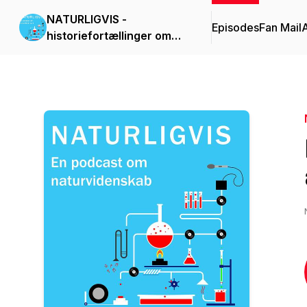
NATURLIGVIS -
Episodes
Fan Mail
historiefortællinger om
videnskab og teknologi