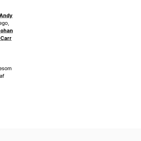
Andy
ego,
Johan
 Carr
igesom
af