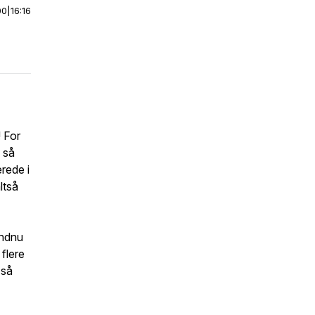
00
|
16:16
 For
a så
erede i
ltså
endnu
 flere
 så