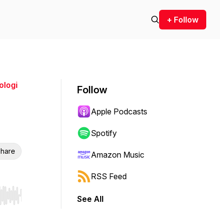
+ Follow
ologi
Follow
Apple Podcasts
Spotify
hare
Amazon Music
RSS Feed
See All
r end. Hold shift to jump forward or backward.