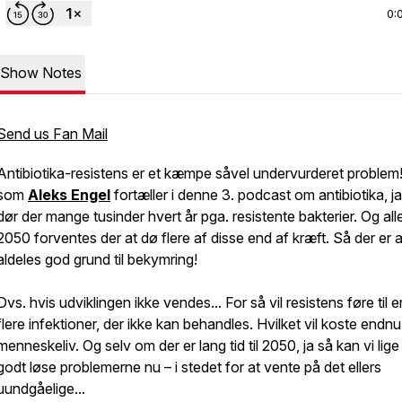
0:
Show Notes
Send us Fan Mail
Antibiotika-resistens er et kæmpe såvel undervurderet problem!
som
Aleks Engel
fortæller i denne 3. podcast om antibiotika, j
dør der mange tusinder hvert år pga. resistente bakterier. Og all
2050 forventes der at dø
flere
af disse end af kræft. Så der er a
aldeles god grund til bekymring!
Dvs. hvis udviklingen ikke vendes... For så vil resistens føre til 
flere infektioner, der ikke kan behandles. Hvilket vil koste endnu
menneskeliv. Og selv om der er lang tid til 2050, ja så kan vi lige
godt løse problemerne nu – i stedet for at vente på det ellers
uundgåelige...