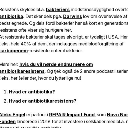
Resistens skyldes bl.a.
bakteriers
modstandsdygtighed overf
antibiotika
. Det sker dels pga.
Darwin
s
lov om overlevelse af
bedst egnede. Og dels fordi bakterier har så kort en generationst
resistens ofte viser sig hurtigere her.
At resistente bakterier skal tages alvorligt, er tydeligt i USA. He
f.eks. hele 40% af dem, der indlægges med blodforgiftning af
carbapenem
-resistente enterobakterier
.
Mere her:
hvis du vil nørde endnu mere om
antibiotikaresistens
. Og tjek også de 2 andre podcast i serie
f.eks. her (eller der, hvor du lytter lige nu):
Hvad er antibiotika?
Hvad er antibiotikaresistens?
Aleks Engel
er partner i
REPAIR Impact Fund
, som
Novo Nor
Fonden
lancerede i 2018 for at investere i selskaber med bl.a. 