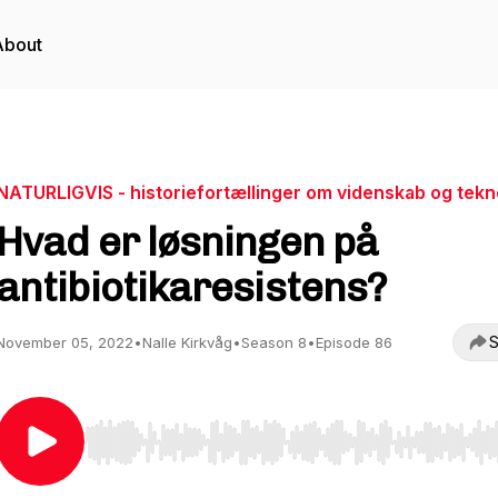
About
NATURLIGVIS - historiefortællinger om videnskab og tekn
Hvad er løsningen på
antibiotikaresistens?
S
November 05, 2022
•
Nalle Kirkvåg
•
Season 8
•
Episode 86
Use Left/Right to seek, Home/End to jump to start o