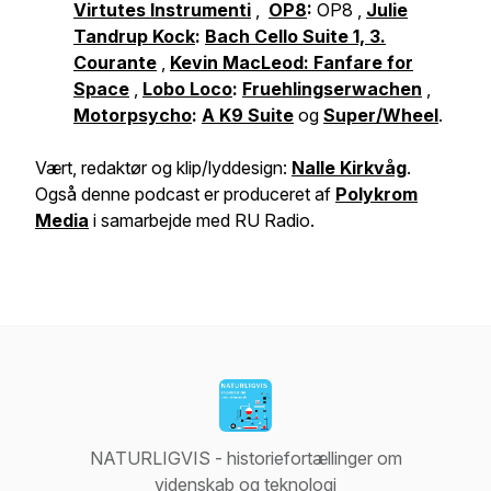
Virtutes Instrumenti
,
OP8
:
OP8
,
Julie
Tandrup Kock
:
Bach Cello Suite 1, 3.
Courante
,
Kevin MacLeod:
Fanfare for
Space
,
Lobo Loco
:
Fruehlingserwachen
,
Motorpsycho
:
A K9 Suite
og
Super/Wheel
.
Vært, redaktør og klip/lyddesign:
Nalle Kirkvåg
.
Også
denne podcast er produceret af
Polykrom
Media
i samarbejde med
RU Radio
.
NATURLIGVIS - historiefortællinger om
videnskab og teknologi