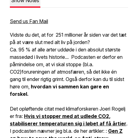
Show Notes
Send us Fan Mail
Vidste du det, at for 251 millioner år siden var det tæt
på at være slut med alt liv på jorden?
Ca. 95 % af alle arter uddøde i den absolut største
massedød i livets historie... Podcasten er derfor en
påmindelse om, at vi skal stoppe (bl.a.
CO2)forureningen af atmosfæren, så det ikke én
gang til ender rigtig grimt. Også derfor kan du til sidst
høre om,
hvordan vi sammen kan gøre en
forskel.
Det opløftende citat med klimaforskeren Joeri Rogelj
er fra:
Hvis vi stopper med at udlede CO2,
stabiliserer temperaturen sig i løbet af få årtier
.
I podcasten nævner jeg bl.a. de her artikler: :
Gen Z