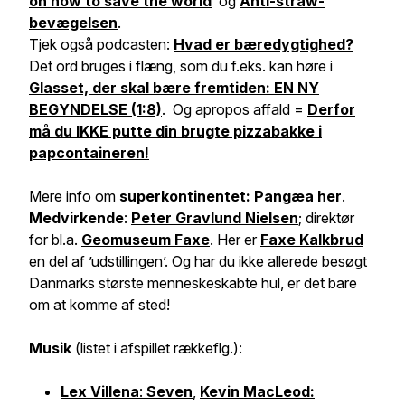
on how to save the world
og
Anti-straw-
bevægelsen
.
Tjek også podcasten:
Hvad er bæredygtighed?
Det ord bruges i flæng, som du f.eks. kan høre i
Glasset, der skal bære fremtiden: EN NY
BEGYNDELSE (1:8)
. Og apropos affald =
Derfor
må du IKKE putte din brugte pizzabakke i
papcontaineren!
Mere info om
superkontinentet:
Pangæa
her
.
Medvirkende
:
Peter Gravlund Nielsen
; direktør
for bl.a.
Geomuseum Faxe
. Her er
Faxe Kalkbrud
en del af ’udstillingen’. Og har du ikke allerede besøgt
Danmarks største menneskeskabte hul, er det bare
om at komme af sted!
Musik
(listet i afspillet rækkeflg.):
Lex Villena
:
Seven
,
Kevin MacLeod: