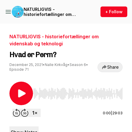
NATURLIGVIS -
+ Follow
historiefortællinger om
videnskab og teknologi
NATURLIGVIS - historiefortællinger om
videnskab og teknologi
Hvad er Perm?
December 25, 2021
•
Nalle Kirkvåg
•
Season 6
•
Share
Episode 71
Use Left/Right to seek, Home/End to jump to st
0:00
|
29:03